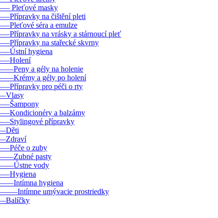
––– Pleťové masky
–––Přípravky na čištění pleti
–––Pleťové séra a emulze
–––Přípravky na vrásky a stárnoucí pleť
–––Přípravky na stařecké skvrny
–––Ústní hygiena
–––Holení
––––Peny a gély na holenie
––––Krémy a gély po holení
–––Přípravky pro péči o rty
––Vlasy
–––Šampony
–––Kondicionéry a balzámy
–––Stylingové přípravky
––Děti
––Zdraví
–––Péče o zuby
––––Zubné pasty
––––Ústne vody
–––Hygiena
––––Intímna hygiena
–––––Intímne umývacie prostriedky
––Balíčky