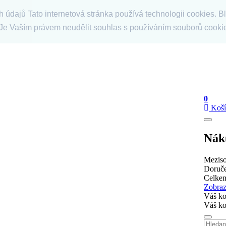
údajů Tato internetová stránka používá technologii cookies. Bl
 Je Vaším právem neudělit souhlas s používáním souborů cooki
0
Koš
Nák
Meziso
Doruč
Celk
Zobraz
Váš ko
Váš ko