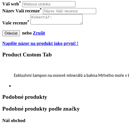
*
Váš web
*
Název Vaší recenze
*
Vaše recenze
nebo
Zrušit
Odeslat
Napište názor na produkt jako první! !
Product Custom Tab
Exkluzivní šampon na osnově minerálů a bahna Mrtvého moře v 
Podobné produkty
Podobné produkty podle značky
Náš obchod