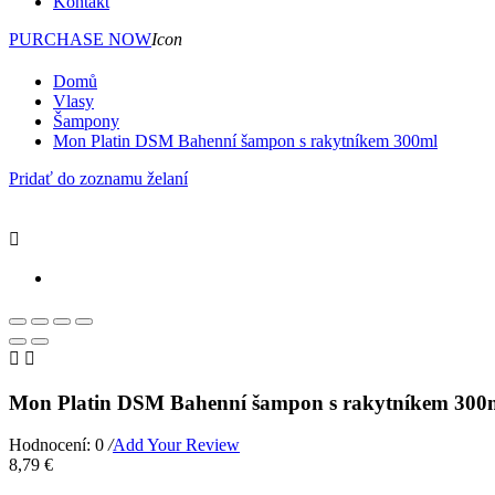
Kontakt
PURCHASE NOW
Icon
Domů
Vlasy
Šampony
Mon Platin DSM Bahenní šampon s rakytníkem 300ml
Pridať do zoznamu želaní



Mon Platin DSM Bahenní šampon s rakytníkem 300
Hodnocení: 0
/
Add Your Review
8,79 €