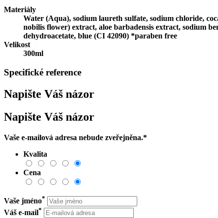
Materiály
Water (Aqua), sodium laureth sulfate, sodium chloride, co
nobilis flower) extract, aloe barbadensis extract, sodium b
dehydroacetate, blue (CI 42090) *paraben free
Velikost
300ml
Specifické reference
Napište Váš názor
Napište Váš názor
Vaše e-mailová adresa nebude zveřejněna.
*
Kvalita
Cena
*
Vaše jméno
*
Váš e-mail