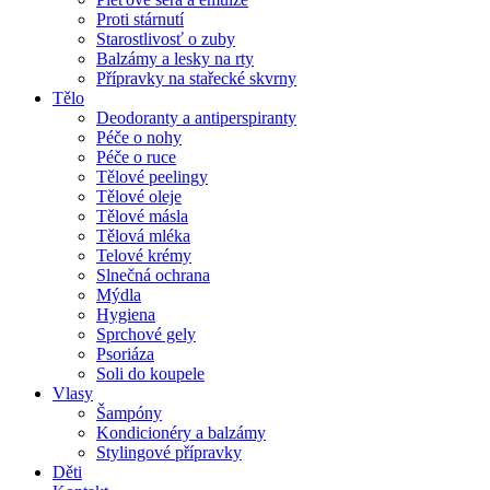
Proti stárnutí
Starostlivosť o zuby
Balzámy a lesky na rty
Přípravky na stařecké skvrny
Tělo
Deodoranty a antiperspiranty
Péče o nohy
Péče o ruce
Tělové peelingy
Tělové oleje
Tělové másla
Tělová mléka
Telové krémy
Slnečná ochrana
Mýdla
Hygiena
Sprchové gely
Psoriáza
Soli do koupele
Vlasy
Šampóny
Kondicionéry a balzámy
Stylingové přípravky
Děti