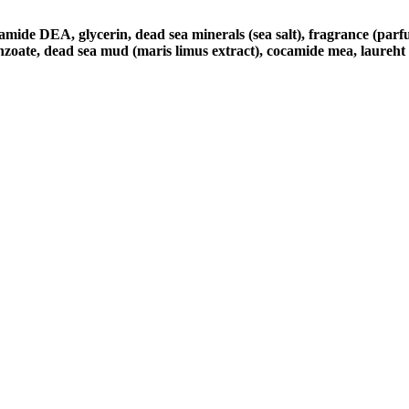
camide DEA, glycerin, dead sea minerals (sea salt), fragrance (pa
enzoate, dead sea mud (maris limus extract), cocamide mea, laureht