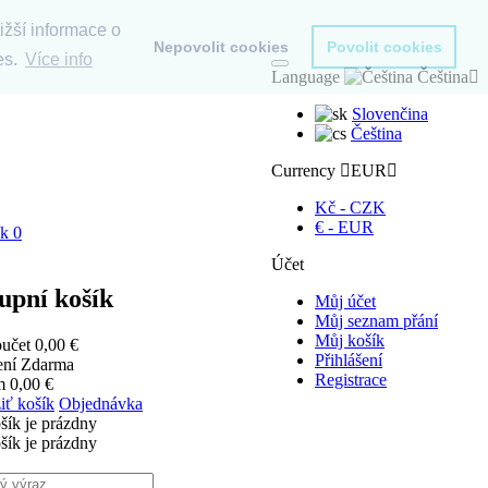
ižší informace o
Nepovolit cookies
Povolit cookies
es.
Více info
Language
Čeština
Slovenčina
Čeština
Currency
EUR
Kč - CZK
€ - EUR
ík
0
Účet
upní košík
Můj účet
Můj seznam přání
Můj košík
učet
0,00 €
Přihlášení
ení
Zdarma
Registrace
em
0,00 €
iť košík
Objednávka
šík je prázdny
šík je prázdny