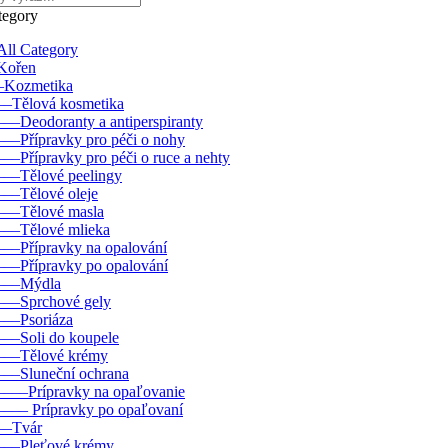
tegory
All Category
Kořen
–Kozmetika
––Tělová kosmetika
–––Deodoranty a antiperspiranty
–––Přípravky pro péči o nohy
–––Přípravky pro péči o ruce a nehty
–––Tělové peelingy
–––Tělové oleje
–––Tělové masla
–––Tělové mlieka
–––Přípravky na opalování
–––Přípravky po opalování
–––Mýdla
–––Sprchové gely
–––Psoriáza
–––Soli do koupele
–––Tělové krémy
–––Sluneční ochrana
––––Prípravky na opaľovanie
–––– Prípravky po opaľovaní
––Tvár
–––Pleťové krémy