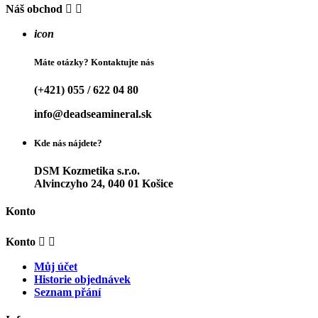
Náš obchod


icon
Máte otázky? Kontaktujte nás
(+421) 055 / 622 04 80
info@deadseamineral.sk
Kde nás nájdete?
DSM Kozmetika s.r.o.
Alvinczyho 24, 040 01 Košice
Konto
Konto


Můj účet
Historie objednávek
Seznam přání