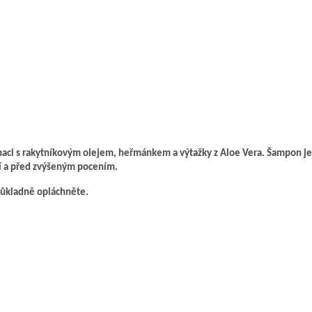
 s rakytníkovým olejem, heřmánkem a výtažky z Aloe Vera. Šampon je ide
edí a před zvýšeným pocením.
důkladně opláchněte.