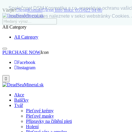
Společnost DSM Kosmetika s.r.o. respektuje ochranu vašich 
Vítejte!
Icon
Kontakt
Icon
Info linka: 055/622 04 80
souborech cookies naleznete v sekci webstránky Cookies.
All Category
All Category
PURCHASE NOW
Icon
Facebook
Instagram

Akce
Balíčky
Tvář
Pleťové krémy
Pleťové masky
Přípravky na čištění pleti
Holení
Pleťové séra a emulze