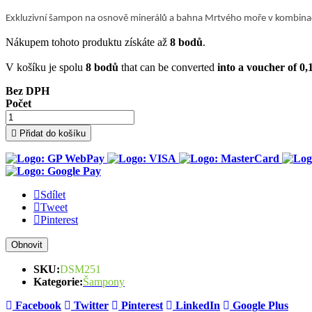
Exkluzivní šampon na osnově minerálů a bahna Mrtvého moře v kombinac
Nákupem tohoto produktu získáte až
8
bodů
.
V košíku je spolu
8
bodů
that can be converted
into a voucher of
0,
Bez DPH
Počet

Přidat do košíku
Sdílet
Tweet
Pinterest
SKU:
DSM251
Kategorie:
Šampony
Facebook
Twitter
Pinterest
LinkedIn
Google Plus