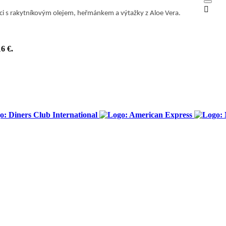

i s rakytníkovým olejem, heřmánkem a výtažky z Aloe Vera.
16 €
.