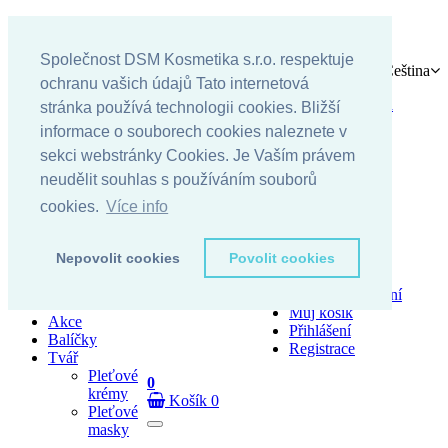
Vítejte!
Icon
Kontakt
Icon
Info linka: 055/622 04 80
Společnost DSM Kosmetika s.r.o. respektuje
Language
Čeština
ochranu vašich údajů Tato internetová
All Category
Slovenčina
stránka používá technologii cookies. Bližší
Čeština
All Category
informace o souborech cookies naleznete v
sekci webstránky Cookies. Je Vaším právem
Currency
EUR
PURCHASE NOW
Icon
neudělit souhlas s používáním souborů
Kč - CZK
cookies.
Více info
€ - EUR
Facebook
Instagram
Účet
Nepovolit cookies
Povolit cookies

Můj účet
Můj seznam přání
Můj košík
Akce
Přihlášení
Balíčky
Registrace
Tvář
Pleťové
0
krémy
Košík
0
Pleťové
masky