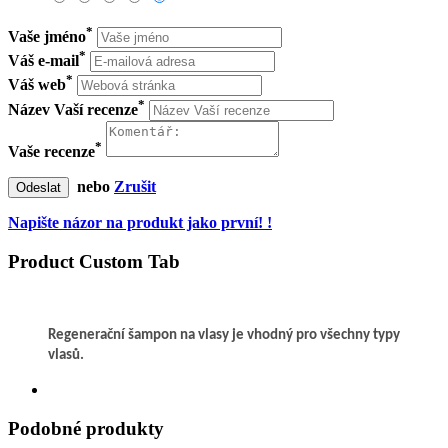
*
Vaše jméno
*
Váš e-mail
*
Váš web
*
Název Vaší recenze
*
Vaše recenze
nebo
Zrušit
Odeslat
Napište názor na produkt jako první! !
Product Custom Tab
Regenerační šampon na vlasy je vhodný pro všechny typy
vlasů.
Podobné produkty