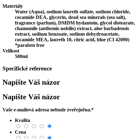
Materiály
Water (Aqua), sodium laureth sulfate, sodium chloride,
cocamide DEA, glycerin, dead sea minerals (sea salt),
fragrance (parfum), DMDM hydantoin, glycol distearate,
chamomile (anthemis nobilis) extract, aloe barbadensis
extract, sodium benzoate, sodium dehydroacetate,
cocamide MEA, laureth 10, citric acid, blue (CI 42090)
*paraben free
Velikost
500ml
Specifické reference
Napište Váš názor
Napište Váš názor
Vaše e-mailová adresa nebude zveřejněna.
*
Kvalita
Cena