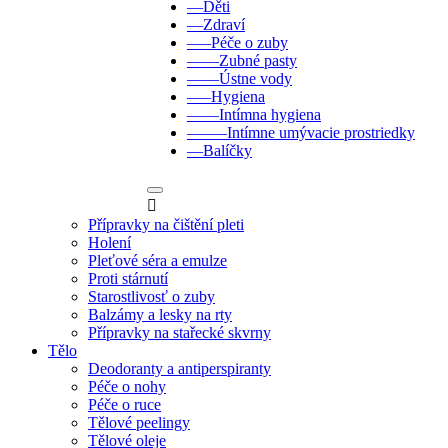
––Děti
––Zdraví
–––Péče o zuby
––––Zubné pasty
––––Ústne vody
–––Hygiena
––––Intímna hygiena
–––––Intímne umývacie prostriedky
––Balíčky

Přípravky na čištění pleti
Holení
Pleťové séra a emulze
Proti stárnutí
Starostlivosť o zuby
Balzámy a lesky na rty
Přípravky na stařecké skvrny
Tělo
Deodoranty a antiperspiranty
Péče o nohy
Péče o ruce
Tělové peelingy
Tělové oleje