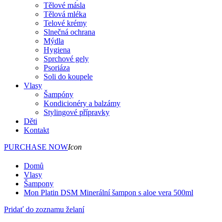
Tělové másla
Tělová mléka
Telové krémy
Slnečná ochrana
Mýdla
Hygiena
Sprchové gely
Psoriáza
Soli do koupele
Vlasy
Šampóny
Kondicionéry a balzámy
Stylingové přípravky
Děti
Kontakt
PURCHASE NOW
Icon
Domů
Vlasy
Šampony
Mon Platin DSM Minerální šampon s aloe vera 500ml
Pridať do zoznamu želaní