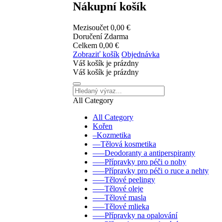
Nákupní košík
Mezisoučet
0,00 €
Doručení
Zdarma
Celkem
0,00 €
Zobraziť košík
Objednávka
Váš košík je prázdny
Váš košík je prázdny
All Category
All Category
Kořen
–Kozmetika
––Tělová kosmetika
–––Deodoranty a antiperspiranty
–––Přípravky pro péči o nohy
–––Přípravky pro péči o ruce a nehty
–––Tělové peelingy
–––Tělové oleje
–––Tělové masla
–––Tělové mlieka
–––Přípravky na opalování