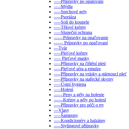
–––Přípravky po opalování
–––Mýdla
–––Sprchové gely
–––Psoriáza
–––Soli do koupele
–––Tělové krémy
–––Sluneční ochrana
––––Prípravky na opaľovanie
–––– Prípravky po opaľovaní
––Tvár
–––Pleťové krémy
––– Pleťové masky
–––Přípravky na čištění pleti
–––Pleťové séra a emulze
–––Přípravky na vrásky a stárnoucí pleť
–––Přípravky na stařecké skvrny
–––Ústní hygiena
–––Holení
––––Peny a gély na holenie
––––Krémy a gély po holení
–––Přípravky pro péči o rty
––Vlasy
–––Šampony
–––Kondicionéry a balzámy
–––Stylingové přípravky