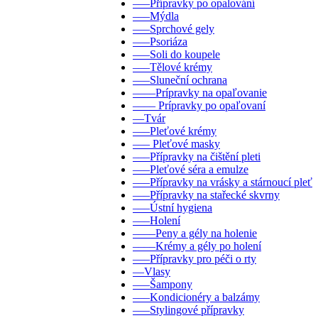
–––Přípravky po opalování
–––Mýdla
–––Sprchové gely
–––Psoriáza
–––Soli do koupele
–––Tělové krémy
–––Sluneční ochrana
––––Prípravky na opaľovanie
–––– Prípravky po opaľovaní
––Tvár
–––Pleťové krémy
––– Pleťové masky
–––Přípravky na čištění pleti
–––Pleťové séra a emulze
–––Přípravky na vrásky a stárnoucí pleť
–––Přípravky na stařecké skvrny
–––Ústní hygiena
–––Holení
––––Peny a gély na holenie
––––Krémy a gély po holení
–––Přípravky pro péči o rty
––Vlasy
–––Šampony
–––Kondicionéry a balzámy
–––Stylingové přípravky