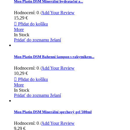
Mon Platin DSM Minerální hydratační a...
Hodnocení: 0
/
Add Your Review
15,29 €

Přidat do košíku
More
In Stock
Pridať do zoznamu želaní
Mon Platin DSM Bahenní šampon s rakytníkem...
Hodnocení: 0
/
Add Your Review
10,29 €

Přidat do košíku
More
In Stock
Pridať do zoznamu želaní
Mon Platin DSM Minerální sprchový gel 500ml
Hodnocení: 0
/
Add Your Review
9,29 €