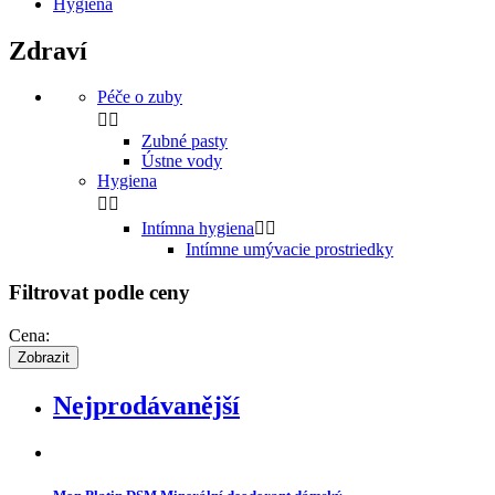
Hygiena
Zdraví
Péče o zuby


Zubné pasty
Ústne vody
Hygiena


Intímna hygiena


Intímne umývacie prostriedky
Filtrovat podle ceny
Cena:
Nejprodávanější