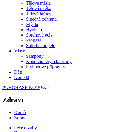
Tělové másla
Tělová mléka
Telové krémy
Slnečná ochrana
Mýdla
Hygiena
Sprchové gely
Psoriáza
Soli do koupele
Vlasy
Šampóny
Kondicionéry a balzámy
Stylingové přípravky
Děti
Kontakt
PURCHASE NOW
Icon
Zdraví
Domů
Zdraví
Péče o zuby