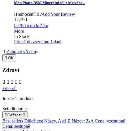
Mon Platin DSM Minerální sůl z Mrtvého...
Hodnocení: 0
/
Add Your Review
12,79 €

Přidat do košíku
More
In Stock
Pridať do zoznamu želaní
Zobrazit všechny

OK
Zdraví





Filters

Je zde 1 produkt.
Seřadit podle:
Důležitost

Best sellers
Důležitost
Název, A až Z
Název: Z-A
Cena: vzestupně
Cena: sestupně