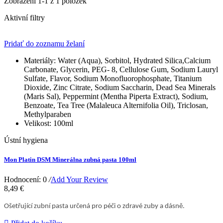
Zobrazení 1-1 z 1 položek
Aktivní filtry
Pridať do zoznamu želaní
Materiály:
Water (Aqua), Sorbitol, Hydrated Silica,Calcium
Carbonate, Glycerin, PEG- 8, Cellulose Gum, Sodium Lauryl
Sulfate, Flavor, Sodium Monofluorophosphate, Titanium
Dioxide, Zinc Citrate, Sodium Saccharin, Dead Sea Minerals
(Maris Sal), Peppermint (Mentha Piperta Extract), Sodium,
Benzoate, Tea Tree (Malaleuca Alternifolia Oil), Triclosan,
Methylparaben
Velikost:
100ml
Ústní hygiena
Mon Platin DSM Minerálna zubná pasta 100ml
Hodnocení: 0
/
Add Your Review
8,49 €
Ošetřující zubní pasta určená pro péči o zdravé zuby a dásně.