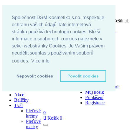
Vítejte!
Icon
Kontakt
Icon
Info linka: 055/622 04 80
Společnost DSM Kosmetika s.r.o. respektuje
Language
Čeština
ochranu vašich údajů Tato internetová
All Category
Slovenčina
stránka používá technologii cookies. Bližší
Čeština
All Category
informace o souborech cookies naleznete v
sekci webstránky Cookies. Je Vaším právem
Currency
EUR
PURCHASE NOW
Icon
neudělit souhlas s používáním souborů
Kč - CZK
cookies.
Více info
€ - EUR
Facebook
Instagram
Účet
Nepovolit cookies
Povolit cookies

Můj účet
Můj seznam přání
Můj košík
Akce
Přihlášení
Balíčky
Registrace
Tvář
Pleťové
0
krémy
Košík
0
Pleťové
masky