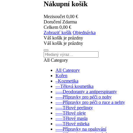
Nákupní košík
Mezisoučet
0,00 €
Doručení
Zdarma
Celkem
0,00 €
Zobraziť košík
Objednávka
Váš košík je prázdny
Váš košík je prázdny
All Category
All Category
Kořen
–Kozmetika
––Tělová kosmetika
–––Deodoranty a antiperspiranty
–––Přípravky pro péči o nohy
–––Přípravky pro péči o ruce a nehty
–––Tělové peelingy
–––Tělové oleje
–––Tělové masla
–––Tělové mlieka
–––Přípravky na opalování