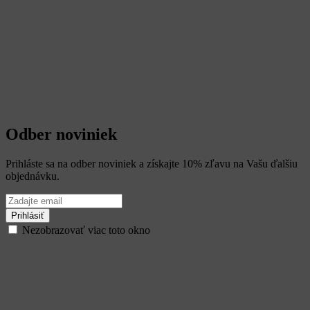
Odber noviniek
Prihláste sa na odber noviniek a získajte
10%
zľavu na Vašu ďalšiu
objednávku.
Prihlásiť
Nezobrazovať viac toto okno