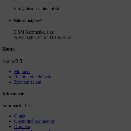
info@deadseamineral.sk
Kde nás nájdete?
DSM Kozmetika s.r.o.
Alvinczyho 24, 040 01 Košice
Konto
Konto


Môj účet
História objednávok
Zoznam želaní
Informácie
Informácie


O nás
Obchodné podmienky
Doprava