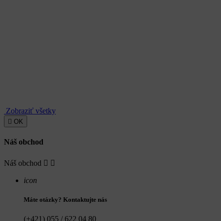
Zobraziť všetky

OK
Náš obchod
Náš obchod


icon
Máte otázky? Kontaktujte nás
(+421) 055 / 622 04 80