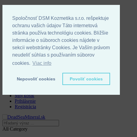
Vitajte!
Icon
Kontakt
Icon
Info linka: 055/622 04 80
Spoločnosť DSM Kozmetika s.r.o. rešpektuje
Language
Slovenčina
ochranu vašich údajov Táto internetová
Slovenčina
stránka používa technológiu cookies. Bližšie
Čeština
informácie o súboroch cookies nájdete v
sekcii webstránky Cookies. Je Vaším právom
Currency
EUR
neudeliť súhlas s používaním súborov
Kč - CZK
cookies.
Viac info
€ - EUR
Konto
Nepovoliť cookies
Povoliť cookies
Moje konto
Môj zoznam želaní
Môj košík
Prihlásenie
Registrácia
All Category