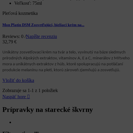
Veľkosť:
75ml
Pleťová kozmetika
Mon Platin DSM Zosvetľujúci, bieliaci krém na...
Reviews: 0
/
Napíšte recenziu
32,79 €
Unikátny zosvetľovací krém na tvár a telo, vyvinutý na báze siedmych
prírodných Alpských extraktov, vitamínov A, E a C, minerálov z Mŕtveho
mora a unikátnych extraktov z húb, ktoré spolupracujú na potláčaní
produkcie melanínu na pleti, ktorú zároveň zjemňujú a zosvetľujú.
Vložiť do košíka
Zobrazuje sa 1-1 z 1 položiek
Naspäť hore

Prípravky na starecké škvrny