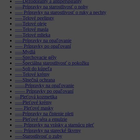
–––Dezodoranty a antiperspiranty
–––Prípravky na starostlivosť o nohy
––– Prípravky na starostlivosť o ruky a nechty
–––Telové peelingy
–––Telové oleje
–––Telové masla
–––Telové mlieka
–––Prípravky na opaľovanie
––– Prípravky po opaľovaní
–––Mydlá
–––Sprchovacie gély
–––Špeciálna starostlivosť o pokožku
–––Soli do kúpeľa
–––Telové krémy
–––Slnečná ochrana
––––Prípravky na opaľovanie
–––– Prípravky po opaľovaní
––Pleťová kozmetika
–––Pleťové krémy
––– Pleťové masky
–––Prípravky na čistenie pleti
–––Pleťové séra a emulzie
––– Prípravky na vrásky a starnúcu pleť
––– Prípravky na starecké škvrny
–––Starostlivosť o zuby