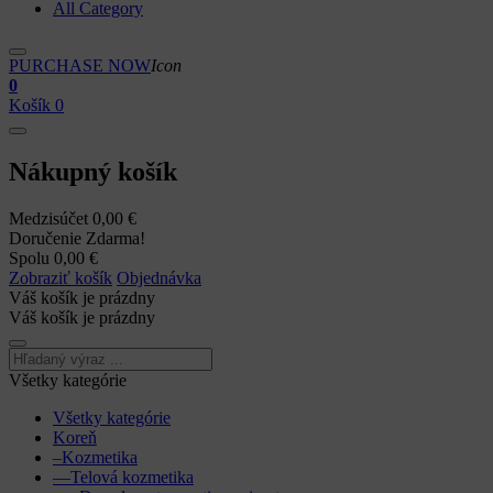
All Category
PURCHASE NOW
Icon
0
Košík
0
Nákupný košík
Medzisúčet
0,00 €
Doručenie
Zdarma!
Spolu
0,00 €
Zobraziť košík
Objednávka
Váš košík je prázdny
Váš košík je prázdny
Všetky kategórie
Všetky kategórie
Koreň
–Kozmetika
––Telová kozmetika