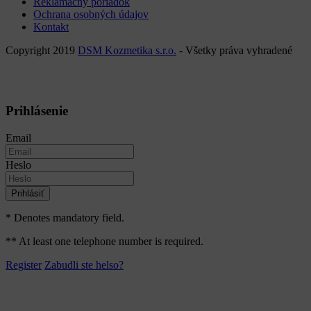
Reklamačný poriadok
Ochrana osobných údajov
Kontakt
Copyright 2019
DSM Kozmetika s.r.o.
- Všetky práva vyhradené
Prihlásenie
Email
Heslo
Prihlásiť
* Denotes mandatory field.
** At least one telephone number is required.
Register
Zabudli ste helso?