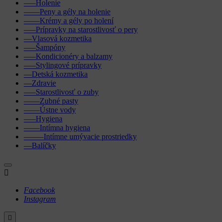
–––Holenie
––––Peny a gély na holenie
––––Krémy a gély po holení
–––Prípravky na starostlivosť o pery
––Vlasová kozmetika
–––Šampóny
–––Kondicionéry a balzamy
–––Stylingové prípravky
––Detská kozmetika
––Zdravie
–––Starostlivosť o zuby
––––Zubné pasty
––––Ústne vody
–––Hygiena
––––Intímna hygiena
–––––Intímne umývacie prostriedky
––Balíčky

Facebook
Instagram
