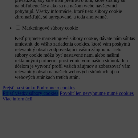
prevádzku, aby sme mali prehľad o tom, ktoré stránky sú
najobľúbenejšie a ako sa na našom webe návštevníci
pohybujú. Všetky informácie, ktoré tieto súbory cookie
zhromažďujú, sú agregované, a teda anonymné.
Marketingové súbory cookie
Keď prijmete marketingové súbory cookie, dávate nám súhlas
umiestniť do vášho zariadenia cookies, ktoré vám poskytnú
relevantný obsah zodpovedajúci vašim záujmom. Tieto
súbory cookie môžu byť nastavené nami alebo našimi
reklamnými partnermi prostredníctvom našich stránok. Ich
účelom je vytvoriť profil vašich záujmov a zobrazovať vám
relevantný obsah na našich webových stránkach aj na
webových stránkach tretích strán.
Prejsť na stránku Podrobne o cookies
Prijať všetky súbory cookies
Povoliť len nevyhnutne nutné cookies
Viac informácií