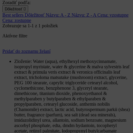
Zoradiť podľa:
Dôležitosť

Best sellers
Dôležitosť
Názvu: A - Z
Názvu: Z - A
Cena: vzostupne
Cena: zostupne
Zobrazuje sa 1-1 z 1 položiek
Aktívne filtre
Pridať do zoznamu želaní
Zloženie:
Water (aqua), ethylhexyl methoxycinnamate,
isopropyl myristate, water & glycerine & malva sylvestris leaf
extract & primula veris extract & veronica officinalis leaf
extract, tricholoma matsutake (mushroom) extract, glycerine,
PEG 100 stearate, caprylic triglyceride cetearyl alcohol,
cyclomethicone, benzphenone 3, glyceryl stearate,
dimethicone, titanium dioxide, phenoxyethanol &
methylparaben y butylparaben & ethylparaben &
propylparaben, cetearyl glucoside, anthemis nobilis
(Chamomile) extract, lactic acid, butyrospermum parkii (shea)
butter, fragrance (parfum), sea salt (dead sea minerals),
imidazolidinyl urea, allantoin, sodium benzoate, magnesium
ascorbyl phosphate, edta, dmdm hydantoin, tocopheryl
acetate, retinyl palmitate, lodopropynyl butylcarbamate