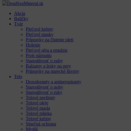
Akcia
Balíčky
Tvár
Pleťové krémy
Pleťové masky
Prípravky na čistenie pleti
Holenie
Pleťové séra a emulzie
Proti stárnutiu
Starostlivosť o zuby
Balzamy a lesky na pery
Prípravky na starecké škvrny
Telo
Dezodoranty a antiperspiranty
Starostlivosť o nohy
Starostlivosť o ruky
Telové peelingy
Telové oleje
Telové masla
Telové mlieka
Telové krémy
Slnečná ochrana
Mydlá