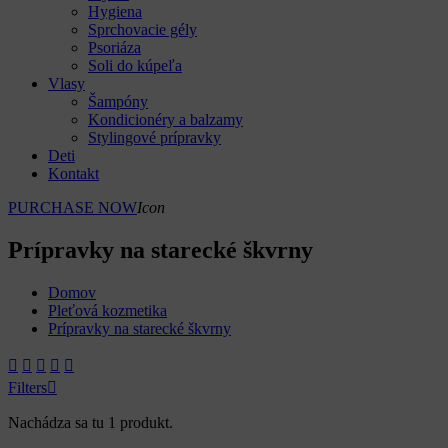
Hygiena
Sprchovacie gély
Psoriáza
Soli do kúpeľa
Vlasy
Šampóny
Kondicionéry a balzamy
Stylingové prípravky
Deti
Kontakt
PURCHASE NOW
Icon
Prípravky na starecké škvrny
Domov
Pleťová kozmetika
Prípravky na starecké škvrny





Filters

Nachádza sa tu 1 produkt.