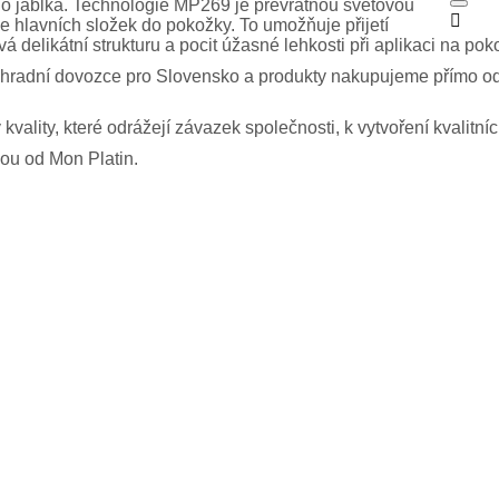
vého jablka. Technologie MP269 je převratnou světovou

e hlavních složek do pokožky. To umožňuje přijetí
delikátní strukturu a pocit úžasné lehkosti při aplikaci na pok
ýhradní dovozce pro Slovensko a produkty nakupujeme přímo od
ality, které odrážejí závazek společnosti, k vytvoření kvalitní
ou od Mon Platin.