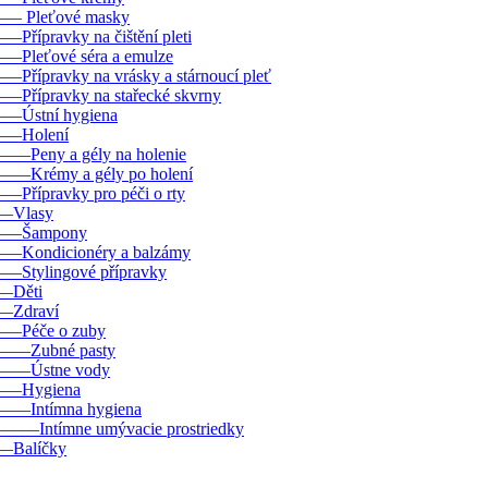
––– Pleťové masky
–––Přípravky na čištění pleti
–––Pleťové séra a emulze
–––Přípravky na vrásky a stárnoucí pleť
–––Přípravky na stařecké skvrny
–––Ústní hygiena
–––Holení
––––Peny a gély na holenie
––––Krémy a gély po holení
–––Přípravky pro péči o rty
––Vlasy
–––Šampony
–––Kondicionéry a balzámy
–––Stylingové přípravky
––Děti
––Zdraví
–––Péče o zuby
––––Zubné pasty
––––Ústne vody
–––Hygiena
––––Intímna hygiena
–––––Intímne umývacie prostriedky
––Balíčky