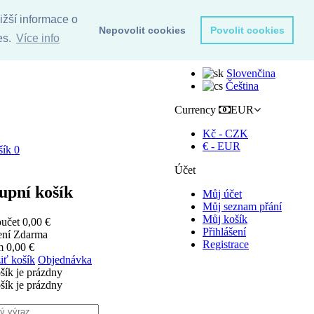
ižší informace o
Nepovolit cookies
Povolit cookies
es.
Více info
Language
Čeština
Slovenčina
Čeština
Currency
EUR
Kč - CZK
€ - EUR
šík
0
Účet
upní košík
Můj účet
Můj seznam přání
Můj košík
učet
0,00 €
Přihlášení
ení
Zdarma
Registrace
em
0,00 €
iť košík
Objednávka
šík je prázdny
šík je prázdny