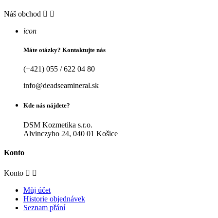
Náš obchod


icon
Máte otázky? Kontaktujte nás
(+421) 055 / 622 04 80
info@deadseamineral.sk
Kde nás nájdete?
DSM Kozmetika s.r.o.
Alvinczyho 24, 040 01 Košice
Konto
Konto


Můj účet
Historie objednávek
Seznam přání