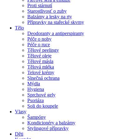
Proti stárnutí
Starostlivosť o zuby
Balzámy a lesky na rty
Přípravky na stařecké skvrny
Tělo
Deodoranty a antiperspiranty
Péče o nohy
Péče o ruce
Tělové peelingy
Tělové oleje
Tělové másla
Tělová mléka
Telové krémy
Slnečná ochrana
Mýdla
Hygiena
Sprchové gely
Psoriáza
Soli do koupele
Vlasy
Šampóny
Kondicionéry a balzámy
Stylingové přípravky
Děti