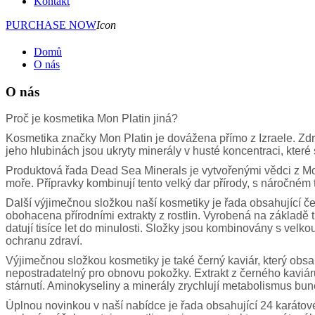
Kontakt
PURCHASE NOW
Icon
Domů
O nás
O nás
Proč je kosmetika Mon Platin jiná?
Kosmetika značky Mon Platin je dovážena přímo z Izraele. Zdro
jeho hlubinách jsou ukryty minerály v husté koncentraci, které
Produktová řada Dead Sea Minerals je vytvořenými vědci z Mo
moře. Přípravky kombinují tento velký dar přírody, s náročné
Další výjimečnou složkou naší kosmetiky je řada obsahující č
obohacena přírodními extrakty z rostlin. Vyrobená na základě tra
datují tisíce let do minulosti. Složky jsou kombinovány s velko
ochranu zdraví.
Výjimečnou složkou kosmetiky je také černý kaviár, který obsa
nepostradatelný pro obnovu pokožky. Extrakt z černého kaviáru
stárnutí. Aminokyseliny a minerály zrychlují metabolismus buně
Úplnou novinkou v naší nabídce je řada obsahující 24 karátové 