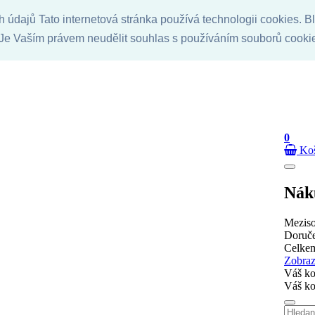
údajů Tato internetová stránka používá technologii cookies. Bl
 Je Vaším právem neudělit souhlas s používáním souborů cooki
0
Ko
Nák
Meziso
Doruč
Celk
Zobraz
Váš ko
Váš ko