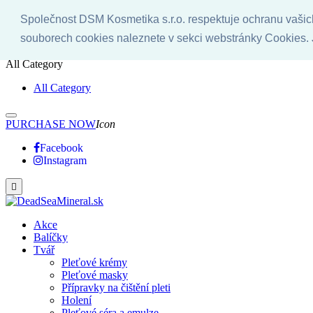
Společnost DSM Kosmetika s.r.o. respektuje ochranu vašich 
Vítejte!
Icon
Kontakt
Icon
Info linka: 055/622 04 80
souborech cookies naleznete v sekci webstránky Cookies.
All Category
All Category
PURCHASE NOW
Icon
Facebook
Instagram

Akce
Balíčky
Tvář
Pleťové krémy
Pleťové masky
Přípravky na čištění pleti
Holení
Pleťové séra a emulze