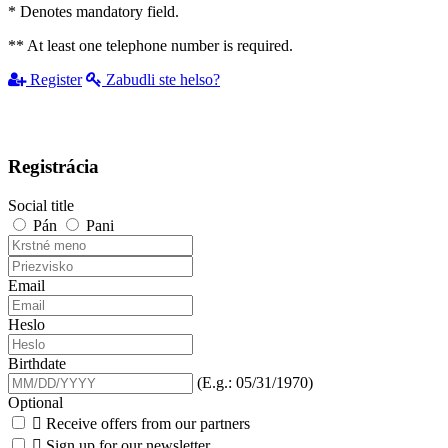
* Denotes mandatory field.
** At least one telephone number is required.
Register
Zabudli ste helso?
Registrácia
Social title
Pán
Pani
Email
Heslo
Birthdate
(E.g.: 05/31/1970)
Optional

Receive offers from our partners

Sign up for our newsletter