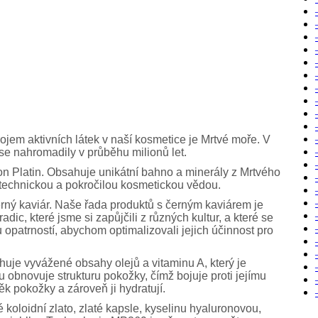
jem aktivních látek v naší kosmetice je Mrtvé moře. V
 se nahromadily v průběhu milionů let.
n Platin. Obsahuje unikátní bahno a minerály z Mrtvého
m technickou a pokročilou kosmetickou vědou.
erný kaviár. Naše řada produktů s černým kaviárem je
dic, které jsme si zapůjčili z různých kultur, a které se
u opatrností, abychom optimalizovali jejich účinnost pro
huje vyvážené obsahy olejů a vitaminu A, který je
 obnovuje strukturu pokožky, čímž bojuje proti jejímu
k pokožky a zároveň ji hydratují.
koloidní zlato, zlaté kapsle, kyselinu hyaluronovou,