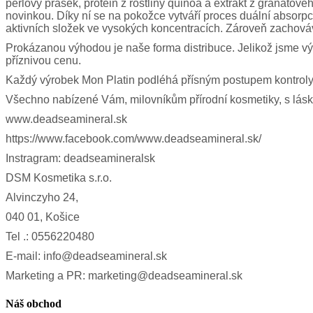
perlový prášek, protein z rostliny quinoa a extrakt z granáto
novinkou. Díky ní se na pokožce vytváří proces duální absorpc
aktivních složek ve vysokých koncentracích. Zároveň zachovává 
Prokázanou výhodou je naše forma distribuce. Jelikož jsme v
příznivou cenu.
Každý výrobek Mon Platin podléhá přísným postupem kontroly kv
Všechno nabízené Vám, milovníkům přírodní kosmetiky, s lásk
www.deadseamineral.sk
https://www.facebook.com/www.deadseamineral.sk/
Instragram: deadseamineralsk
DSM Kosmetika s.r.o.
Alvinczyho 24,
040 01, Košice
Tel .: 0556220480
E-mail: info@deadseamineral.sk
Marketing a PR: marketing@deadseamineral.sk
Náš obchod