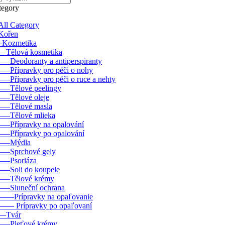
tegory
All Category
Kořen
–Kozmetika
––Tělová kosmetika
–––Deodoranty a antiperspiranty
–––Přípravky pro péči o nohy
–––Přípravky pro péči o ruce a nehty
–––Tělové peelingy
–––Tělové oleje
–––Tělové masla
–––Tělové mlieka
–––Přípravky na opalování
–––Přípravky po opalování
–––Mýdla
–––Sprchové gely
–––Psoriáza
–––Soli do koupele
–––Tělové krémy
–––Sluneční ochrana
––––Prípravky na opaľovanie
–––– Prípravky po opaľovaní
––Tvár
–––Pleťové krémy